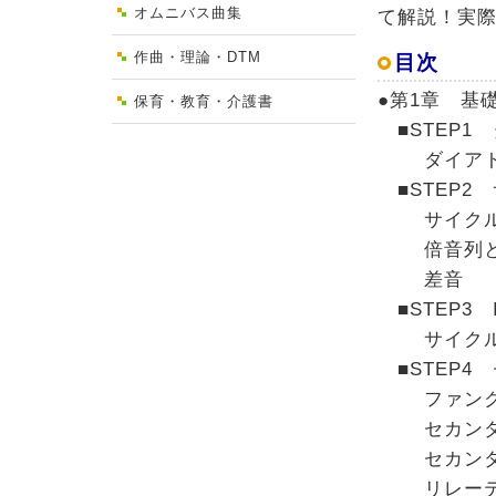
オムニバス曲集
て解説！実
作曲・理論・DTM
目次
●第1章 基
保育・教育・介護書
■STEP1 
ダイアト
■STEP2 サ
サイクル・
倍音列とサ
差音
■STEP3 
サイクル・オ
■STEP4 
ファンクショ
セカンダリ
セカンダリ
リレーテッドI