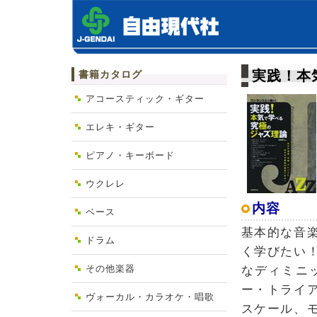
実践！本
書籍カタログ
アコースティック・ギター
エレキ・ギター
ピアノ・キーボード
ウクレレ
内容
ベース
基本的な音
ドラム
く学びたい
その他楽器
なディミニ
ー・トライ
ヴォーカル・カラオケ・唱歌
スケール、