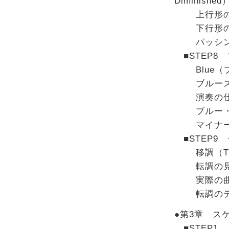
Diminished
上行形のパ
下行形のパ
パッシング
■STEP8 
Blue（
ブルース
演奏の仕
ブルー・ノ
マイナー
■STEP9 
移調（Tran
転調の見
実際の曲で
転調のテ
●第3章 ス
■STEP1 