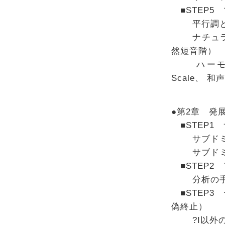
■STEP5 
平行調と
ナチュラル・マ
然短音階）
ハーモニック
Scale、 
●第2章 発
■STEP1 
サブドミナ
サブドミナ
■STEP2
分析の手
■STEP3 
偽終止）
?I以外の「