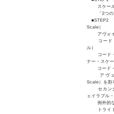
スケール（S
「2つのス
■STEP2 
Scale）
アヴォイド・
コード・ス
ル）
コード・ス
ナー・スケ
コード・ス
アヴェイラブ
Scale）を
セカンダリー
ェイラブル
例外的なア
トライトー