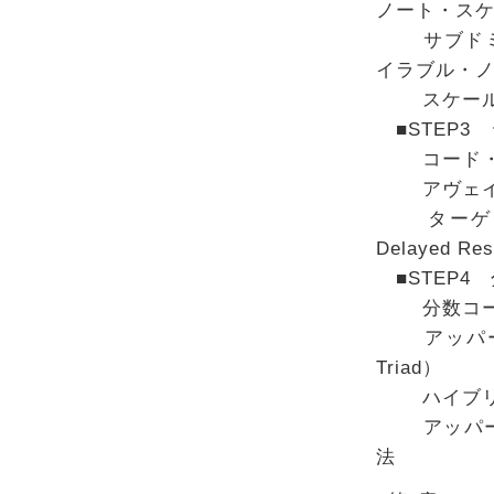
ノート・ス
サブドミナン
イラブル・
スケール
■STEP3
コード・ト
アヴェイラ
ターゲッテ
Delayed Re
■STEP4
分数コー
アッパー・ス
Triad）
ハイブリッド
アッパー・
法