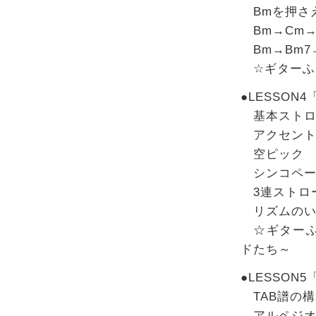
Bmを押さ
Bm→Cm→
Bm→Bm7
☆ギターふ
●LESSO
基本ストロ
アクセン
空ピック
シンコペー
3連ストロ
リズムのい
☆ギターふ
ドたち～
●LESSO
TAB譜の構
アルペジ