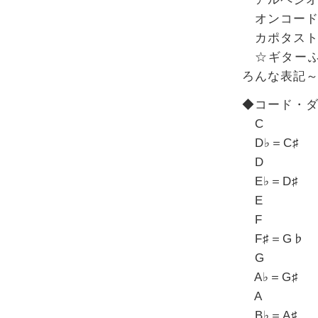
オンコー
カポタスト
☆ギターふ
ろんな表記
◆コード・
C
D♭＝C♯
D
E♭＝D♯
E
F
F♯＝G♭
G
A♭＝G♯
A
B♭＝A♯