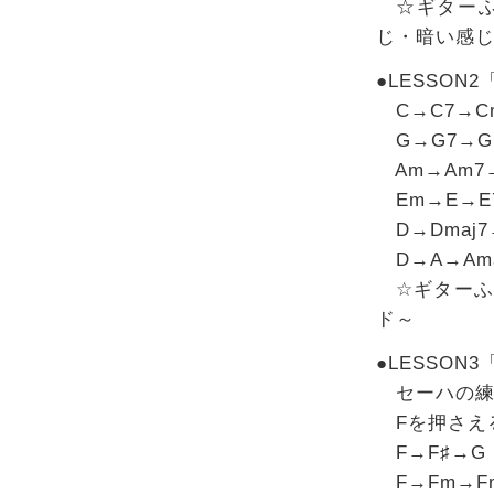
☆ギターふ
じ・暗い感
●LESSO
C→C7→Cm
G→G7→Gm
Am→Am7
Em→E→E
D→Dmaj7
D→A→Ama
☆ギターふ
ド～
●LESSO
セーハの練
Fを押さえ
F→F♯→G
F→Fm→Fm