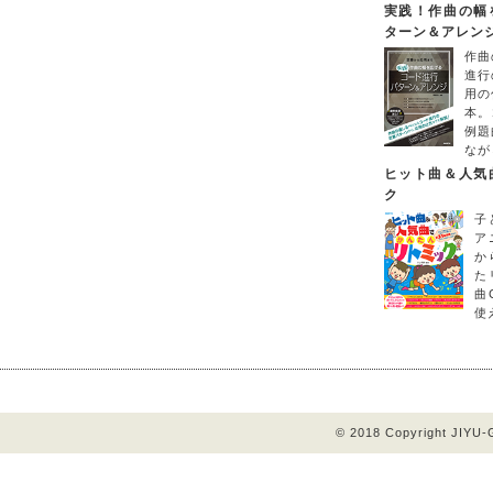
実践！作曲の幅
ターン＆アレン
作曲
進行
用の
本。
例題
なが
ヒット曲＆人気
ク
子
ア
か
た
曲
使
© 2018 Copyright JIYU-