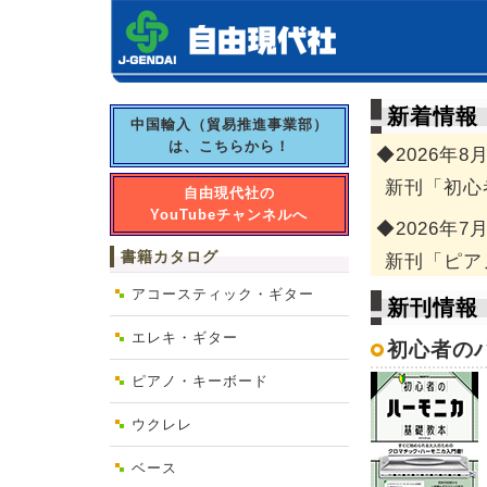
新着情報
中国輸入（貿易推進事業部）
は、こちらから！
◆2026年8
新刊「初心
自由現代社の
YouTubeチャンネルへ
◆2026年7
書籍カタログ
新刊「ピア
アコースティック・ギター
新刊情報
エレキ・ギター
初心者の
ピアノ・キーボード
ウクレレ
ベース